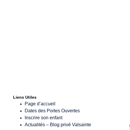
Mot de passe
*
Confirmer le Mot
de passe
*
Liens Utiles
Page d’accueil
Dates des Portes Ouvertes
Inscrire son enfant
Actualités – Blog privé Valsainte