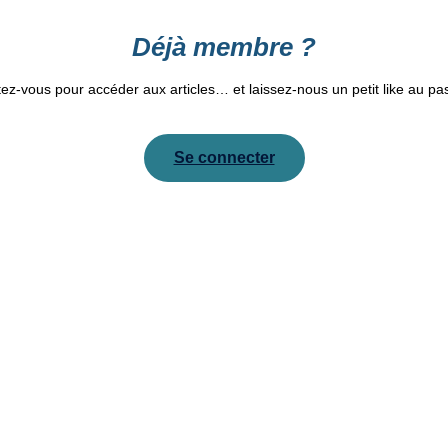
Déjà membre ?
z-vous pour accéder aux articles… et laissez-nous un petit like au p
Se connecter
Pour réinitialiser votre mot de passe, veuillez saisir votre
adresse de messagerie ou votre identifiant ci-dessous.