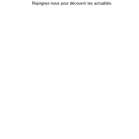
Rejoignez-nous pour découvrir les actualités.
Identifiant
*
Prénom
Nom
Adresse e-mail
Mot de passe
*