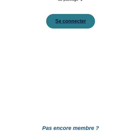
Se connecter
Pour réinitialiser votre mot de passe, veuillez saisir
votre adresse de messagerie ou votre identifiant ci-
dessous.
Pas encore membre ?