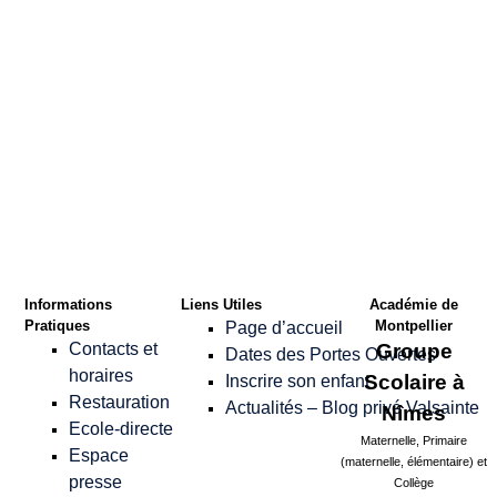
Confirmer le Mot
de passe
*
Informations
Liens Utiles
Académie de
Pratiques
Montpellier
Page d’accueil
Contacts et
Groupe
Dates des Portes Ouvertes
horaires
Scolaire à
Inscrire son enfant
Restauration
Actualités – Blog privé Valsainte
Nîmes
Ecole-directe
Maternelle, Primaire
Espace
(maternelle, élémentaire) et
presse
Collège