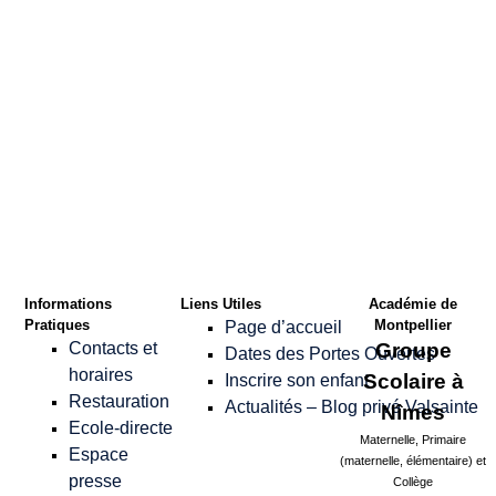
Confirmer le Mot
de passe
*
Informations
Liens Utiles
Académie de
Pratiques
Montpellier
Page d’accueil
Contacts et
Groupe
Dates des Portes Ouvertes
horaires
Scolaire à
Inscrire son enfant
Restauration
Actualités – Blog privé Valsainte
Nîmes
Ecole-directe
Maternelle, Primaire
Espace
(maternelle, élémentaire) et
presse
Collège