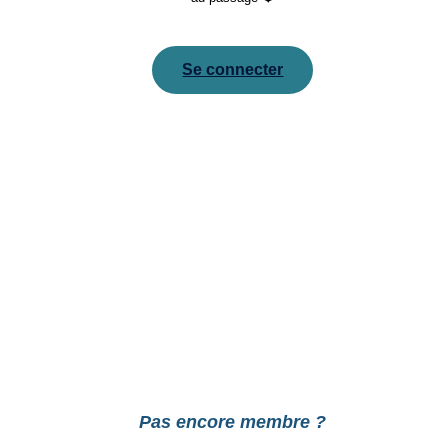
Se connecter
Pour réinitialiser votre mot de passe, veuillez saisir
votre adresse de messagerie ou votre identifiant ci-
dessous.
Pas encore membre ?