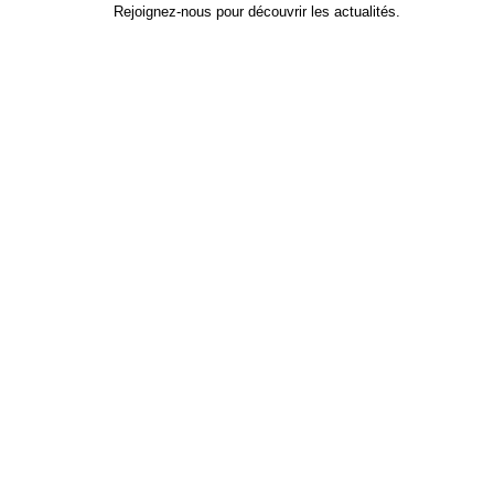
Rejoignez-nous pour découvrir les actualités.
Identifiant
*
Prénom
Nom
Adresse e-mail
Mot de passe
*