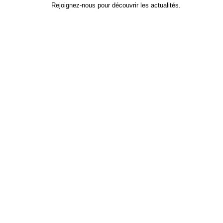
Rejoignez-nous pour découvrir les actualités.
Identifiant
*
Prénom
Nom
Adresse e-mail
Mot de passe
*