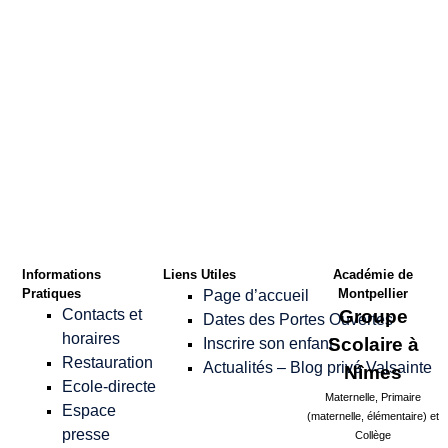
Confirmer le Mot
de passe
*
Informations
Liens Utiles
Académie de
Pratiques
Montpellier
Page d’accueil
Contacts et
Groupe
Dates des Portes Ouvertes
horaires
Scolaire à
Inscrire son enfant
Restauration
Actualités – Blog privé Valsainte
Nîmes
Ecole-directe
Maternelle, Primaire
Espace
(maternelle, élémentaire) et
presse
Collège