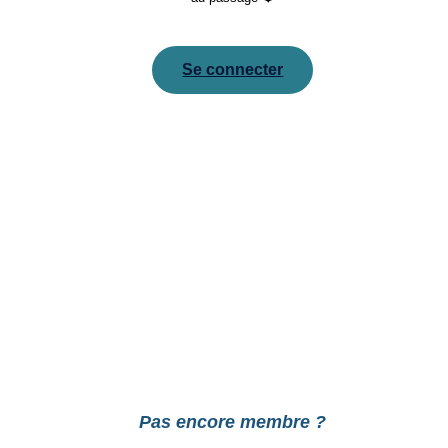
Se connecter
Pour réinitialiser votre mot de passe, veuillez saisir
votre adresse de messagerie ou votre identifiant ci-
dessous.
Pas encore membre ?