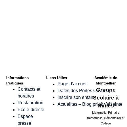
Confirmer le Mot
de passe
*
Informations
Liens Utiles
Académie de
Pratiques
Montpellier
Page d’accueil
Contacts et
Groupe
Dates des Portes Ouvertes
horaires
Scolaire à
Inscrire son enfant
Restauration
Actualités – Blog privé Valsainte
Nîmes
Ecole-directe
Maternelle, Primaire
Espace
(maternelle, élémentaire) et
presse
Collège