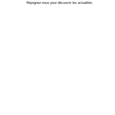
Rejoignez-nous pour découvrir les actualités.
Identifiant
*
Prénom
Nom
Adresse e-mail
Mot de passe
*