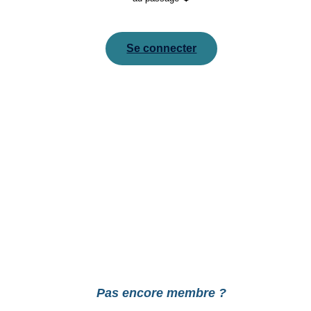
Se connecter
Pour réinitialiser votre mot de passe, veuillez saisir
votre adresse de messagerie ou votre identifiant ci-
dessous.
Pas encore membre ?