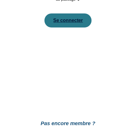
Se connecter
Pour réinitialiser votre mot de passe, veuillez saisir
votre adresse de messagerie ou votre identifiant ci-
dessous.
Pas encore membre ?