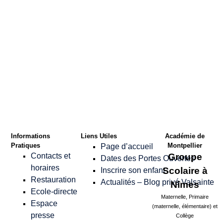
Confirmer le Mot
de passe
*
Informations
Liens Utiles
Académie de
Pratiques
Montpellier
Page d’accueil
Contacts et
Groupe
Dates des Portes Ouvertes
horaires
Scolaire à
Inscrire son enfant
Restauration
Actualités – Blog privé Valsainte
Nîmes
Ecole-directe
Maternelle, Primaire
Espace
(maternelle, élémentaire) et
presse
Collège