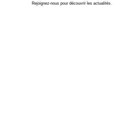
Rejoignez-nous pour découvrir les actualités.
Identifiant
*
Prénom
Nom
Adresse e-mail
Mot de passe
*