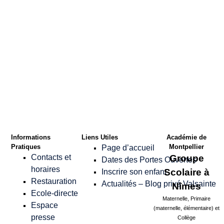
Confirmer le Mot
de passe
*
Informations
Liens Utiles
Académie de
Pratiques
Montpellier
Page d’accueil
Contacts et
Groupe
Dates des Portes Ouvertes
horaires
Scolaire à
Inscrire son enfant
Restauration
Actualités – Blog privé Valsainte
Nîmes
Ecole-directe
Maternelle, Primaire
Espace
(maternelle, élémentaire) et
presse
Collège