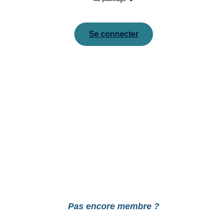
Se connecter
Pour réinitialiser votre mot de passe, veuillez saisir
votre adresse de messagerie ou votre identifiant ci-
dessous.
Pas encore membre ?