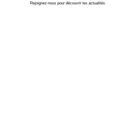
Rejoignez-nous pour découvrir les actualités.
Identifiant
*
Prénom
Nom
Adresse e-mail
Mot de passe
*