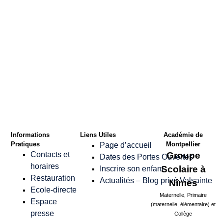
Confirmer le Mot
de passe
*
Informations
Liens Utiles
Académie de
Pratiques
Montpellier
Page d’accueil
Contacts et
Groupe
Dates des Portes Ouvertes
horaires
Scolaire à
Inscrire son enfant
Restauration
Actualités – Blog privé Valsainte
Nîmes
Ecole-directe
Maternelle, Primaire
Espace
(maternelle, élémentaire) et
presse
Collège