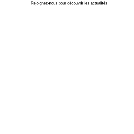
Rejoignez-nous pour découvrir les actualités.
Identifiant
*
Prénom
Nom
Adresse e-mail
Mot de passe
*