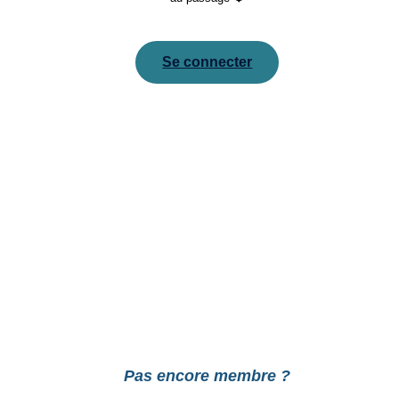
Se connecter
Pour réinitialiser votre mot de passe, veuillez saisir
votre adresse de messagerie ou votre identifiant ci-
dessous.
Pas encore membre ?