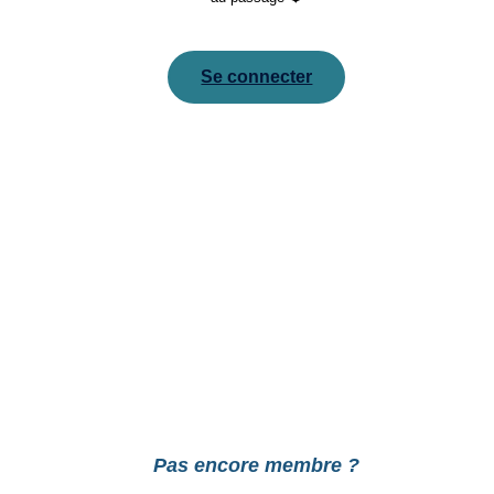
Se connecter
Pour réinitialiser votre mot de passe, veuillez saisir
votre adresse de messagerie ou votre identifiant ci-
dessous.
Pas encore membre ?