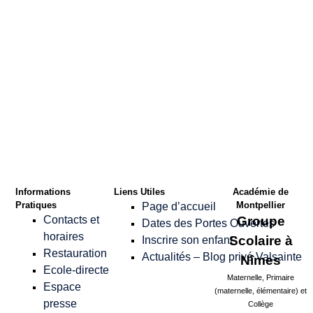
Confirmer le Mot
de passe
*
Informations
Liens Utiles
Académie de
Pratiques
Montpellier
Page d’accueil
Contacts et
Groupe
Dates des Portes Ouvertes
horaires
Scolaire à
Inscrire son enfant
Restauration
Actualités – Blog privé Valsainte
Nîmes
Ecole-directe
Maternelle, Primaire
Espace
(maternelle, élémentaire) et
presse
Collège