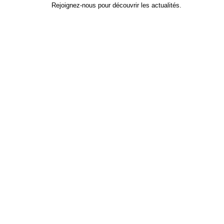
Rejoignez-nous pour découvrir les actualités.
Identifiant
*
Prénom
Nom
Adresse e-mail
Mot de passe
*